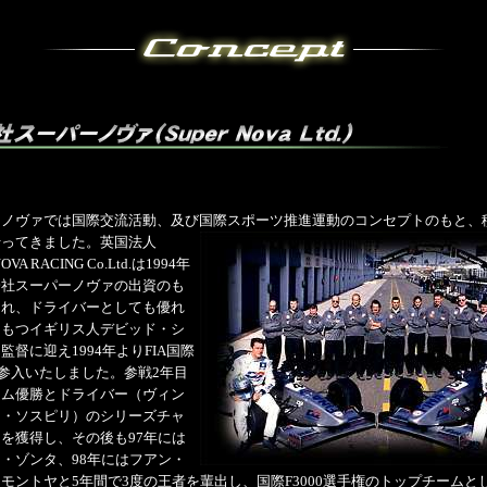
ーノヴァでは国際交流活動、及び国際スポーツ推進運動のコンセプトのもと、
行ってきました。
英国法人
NOVA RACING Co.Ltd.は1994年
会社スーパーノヴァの出資のも
され、ドライバーとしても優れ
をもつイギリス人デビッド・シ
監督に迎え1994年よりFIA国際
0に参入いたしました。参戦2年目
ーム優勝とドライバー（ヴィン
ト・ソスピリ）のシリーズチャ
を獲得し、その後も97年には
・ゾンタ、98年にはフアン・
モントヤと5年間で3度の王者を輩出し、国際F3000選手権のトップチームと