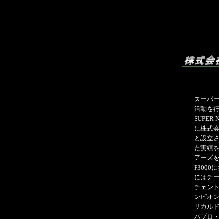
スーパ
活動を
SUPER 
に株式
と設立
た実績
アーズを
F300
にはチ
チェン
ンピオン
リカルド
パブロ・