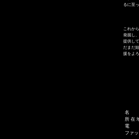
るに至
これか
発掘し、
提供し
だまだ
援をよ
名
所 在 
電
ファッ